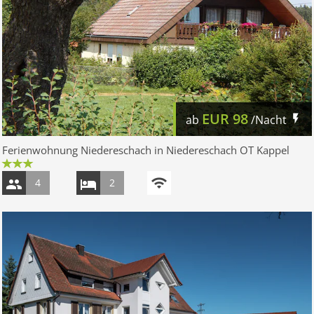
EUR
98
ab
/Nacht
Ferienwohnung Niedereschach in Niedereschach OT Kappel
4
2