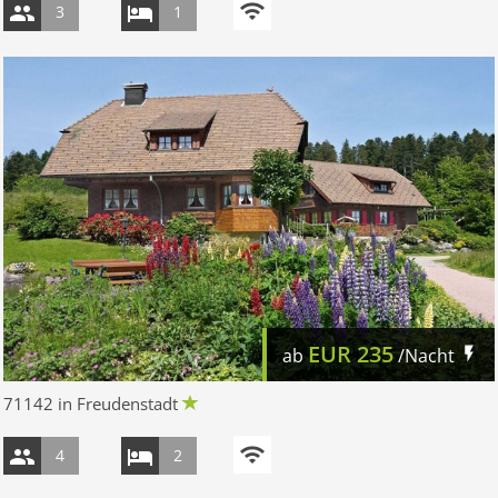
3
1
EUR
235
ab
/Nacht
71142 in Freudenstadt
4
2