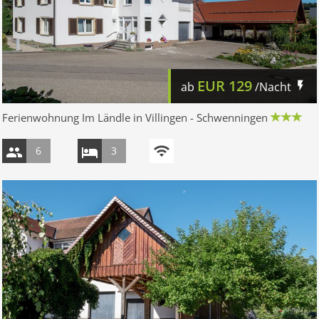
EUR
129
ab
/Nacht
Ferienwohnung Im Ländle in Villingen - Schwenningen
6
3