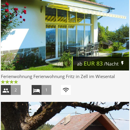
EUR
83
ab
/Nacht
Ferienwohnung Ferienwohnung Fritz in Zell im Wiesental
2
1