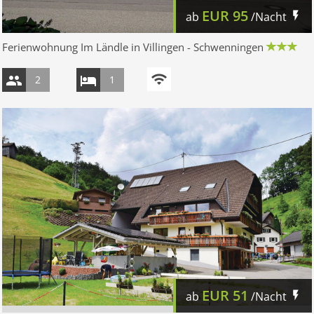
EUR
95
ab
/Nacht
Ferienwohnung Im Ländle in Villingen - Schwenningen
2
1
EUR
51
ab
/Nacht