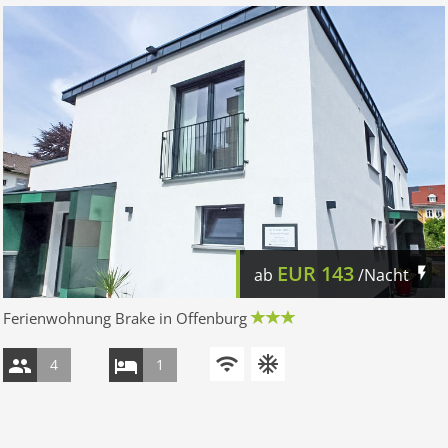
EUR
143
ab
/Nacht
Ferienwohnung Brake in Offenburg
4
1