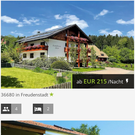
EUR
215
ab
/Nacht
36680 in Freudenstadt
4
2