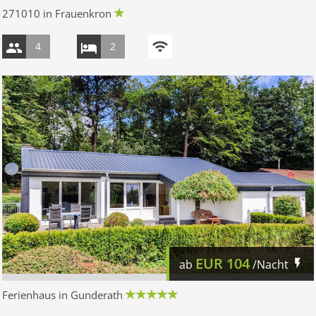
271010 in Frauenkron
4
2
EUR
104
ab
/Nacht
Ferienhaus in Gunderath