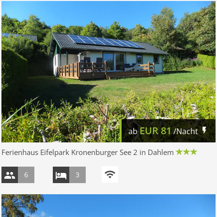
EUR
81
ab
/Nacht
Ferienhaus Eifelpark Kronenburger See 2 in Dahlem
6
3