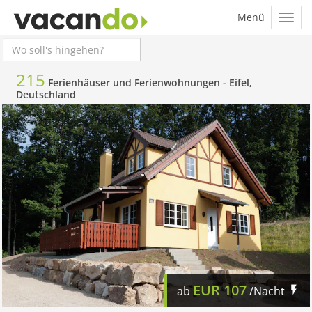
215
Ferienhäuser und Ferienwohnungen -
Eifel,
Deutschland
EUR
107
ab
/Nacht