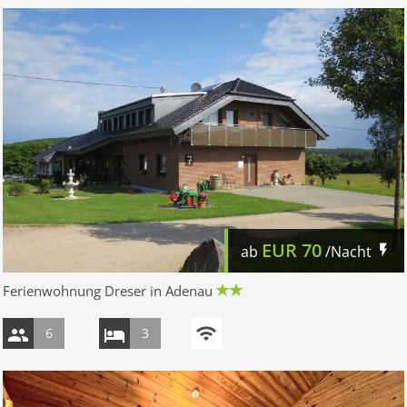
EUR
70
ab
/Nacht
Ferienwohnung Dreser in Adenau
6
3