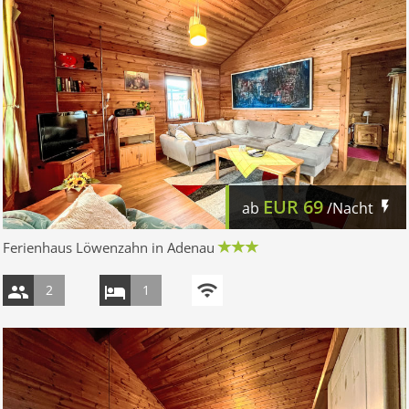
EUR
69
ab
/Nacht
Ferienhaus Löwenzahn in Adenau
2
1