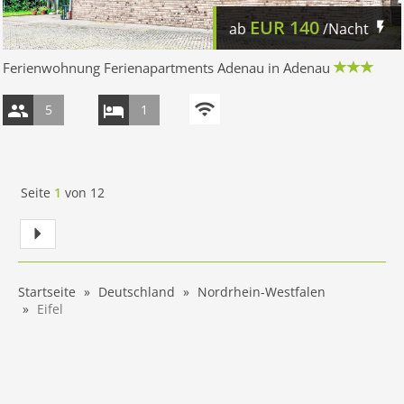
EUR
140
ab
/Nacht
Ferienwohnung Ferienapartments Adenau in Adenau
5
1
Seite
1
von
12
Startseite
Deutschland
Nordrhein-Westfalen
Eifel