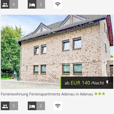
6
2
EUR
140
ab
/Nacht
Ferienwohnung Ferienapartments Adenau in Adenau
5
2