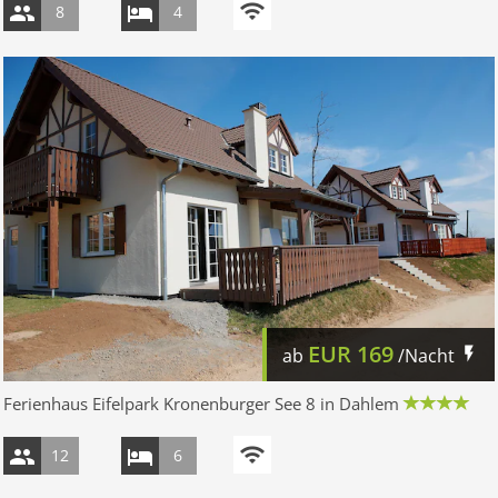
8
4
EUR
169
ab
/Nacht
Ferienhaus Eifelpark Kronenburger See 8 in Dahlem
12
6