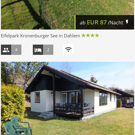
EUR
87
ab
/Nacht
Eifelpark Kronenburger See in Dahlem
4
2