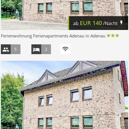
EUR
140
ab
/Nacht
Ferienwohnung Ferienapartments Adenau in Adenau
5
2