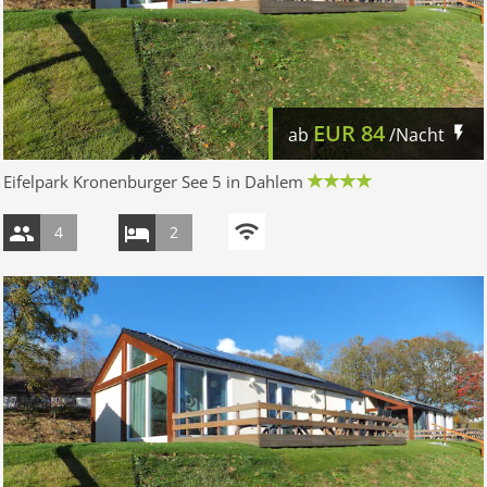
EUR
84
ab
/Nacht
Eifelpark Kronenburger See 5 in Dahlem
4
2