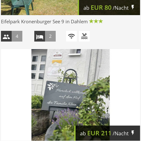
EUR
80
ab
/Nacht
Eifelpark Kronenburger See 9 in Dahlem
4
2
EUR
211
ab
/Nacht