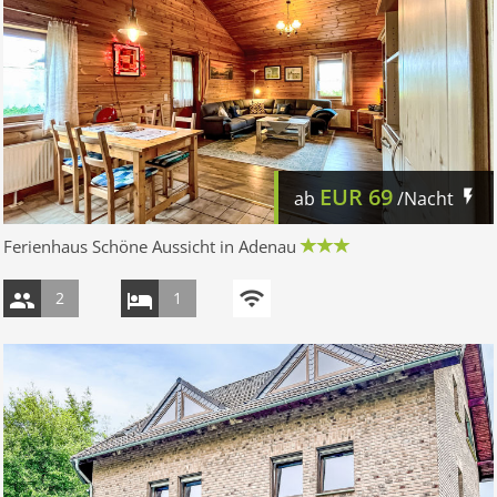
EUR
69
ab
/Nacht
Ferienhaus Schöne Aussicht in Adenau
2
1