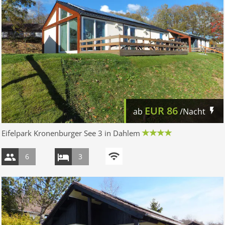
EUR
86
ab
/Nacht
Eifelpark Kronenburger See 3 in Dahlem
6
3