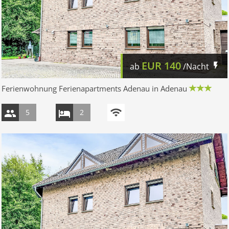
EUR
140
ab
/Nacht
Ferienwohnung Ferienapartments Adenau in Adenau
5
2