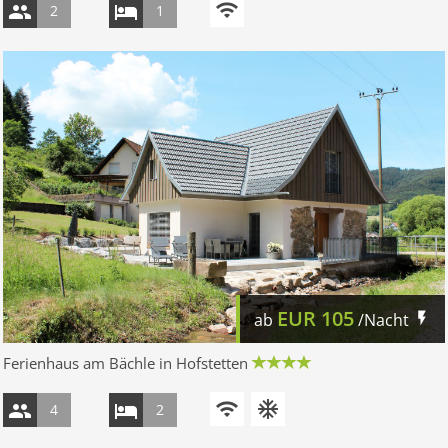
2
1
EUR
105
ab
/Nacht
Ferienhaus am Bächle in Hofstetten
4
2