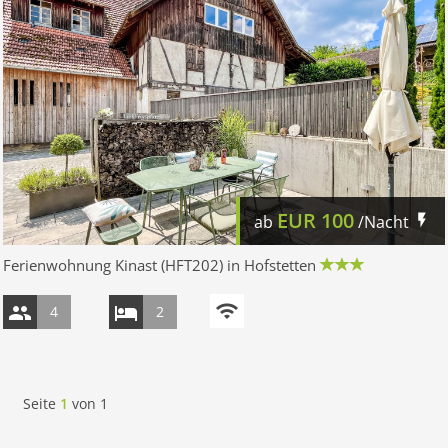
EUR
100
ab
/Nacht
Ferienwohnung Kinast (HFT202) in Hofstetten
4
2
Seite
1
von
1