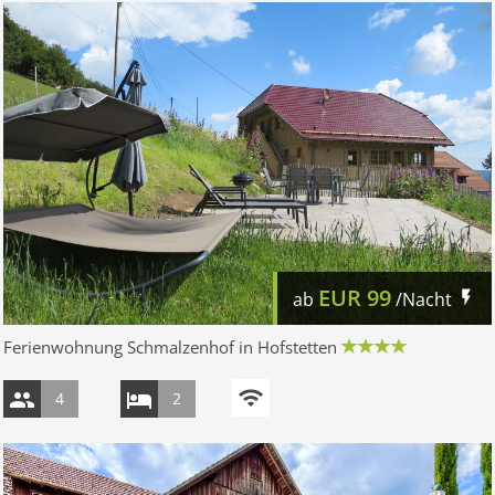
EUR
99
ab
/Nacht
Ferienwohnung Schmalzenhof in Hofstetten
4
2