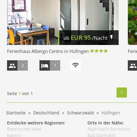
EUR
95
ab
/Nacht
Ferienhaus Albergo Centro in Hüfingen
Feri
2
1
1
Seite
1
von
1
Startseite
Deutschland
Schwarzwald
Hüfingen
Entdecke weitere Regionen:
Orte in der Nähe:
Bayerischer Wald
Alpirsbach-Reinerzau
Bayern
Bad Dürrheim