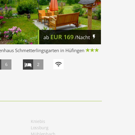
EUR
169
ab
/Nacht
enhaus Schmetterlingsgarten in Hüfingen
6
2
Kniebis
Lossburg
Mühlenbach