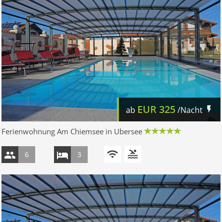
EUR
325
ab
/Nacht
Ferienwohnung Am Chiemsee in Ubersee
6
3