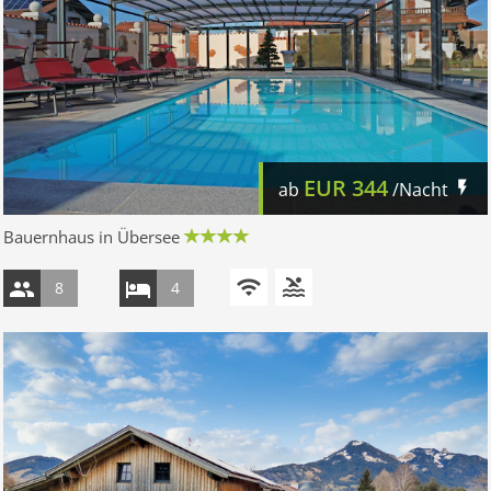
EUR
344
ab
/Nacht
Bauernhaus in Übersee
8
4