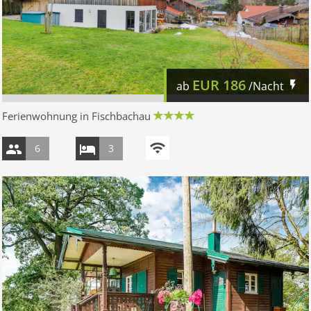
EUR
186
ab
/Nacht
Ferienwohnung in Fischbachau
6
3