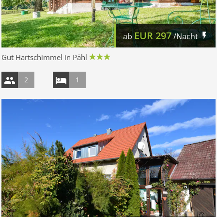
EUR
297
ab
/Nacht
Gut Hartschimmel in Pähl
2
1