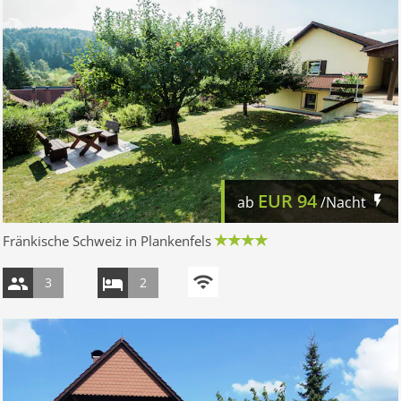
EUR
94
ab
/Nacht
Fränkische Schweiz in Plankenfels
3
2