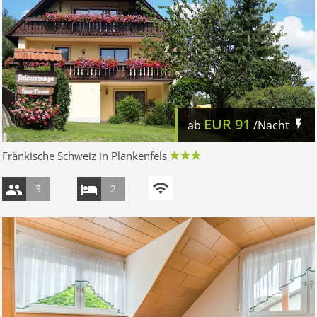
EUR
91
ab
/Nacht
Fränkische Schweiz in Plankenfels
3
2