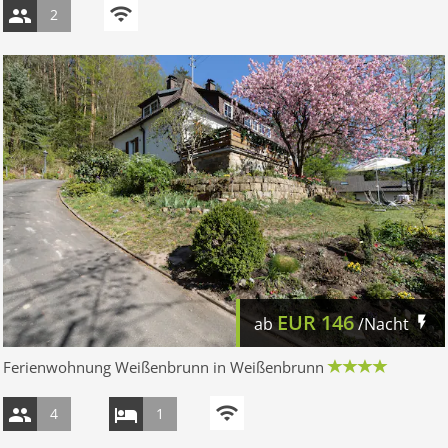
2
EUR
146
ab
/Nacht
Ferienwohnung Weißenbrunn in Weißenbrunn
4
1