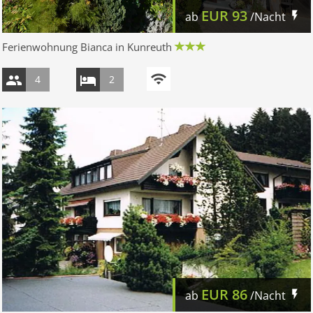
EUR
93
ab
/Nacht
Ferienwohnung Bianca in Kunreuth
4
2
EUR
86
ab
/Nacht