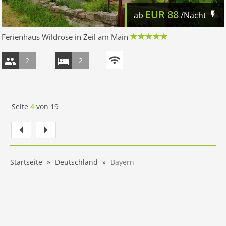
EUR
88
ab
/Nacht
Ferienhaus Wildrose in Zeil am Main
2
2
Seite
4
von
19
Startseite
Deutschland
Bayern