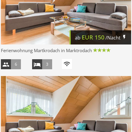
EUR
150
ab
/Nacht
Ferienwohnung Martkrodach in Marktrodach
6
3