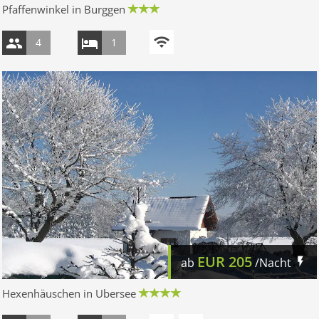
Pfaffenwinkel in Burggen
4
1
EUR
205
ab
/Nacht
Hexenhäuschen in Ubersee