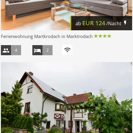
EUR
124
ab
/Nacht
Ferienwohnung Martkrodach in Marktrodach
4
2