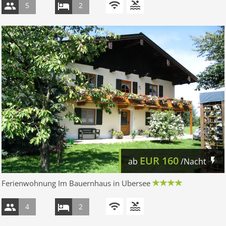
5
2
EUR
160
ab
/Nacht
Ferienwohnung Im Bauernhaus in Ubersee
4
2