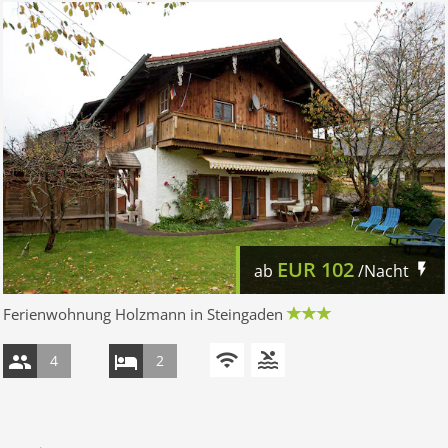
EUR
102
ab
/Nacht
Ferienwohnung Holzmann in Steingaden
4
2