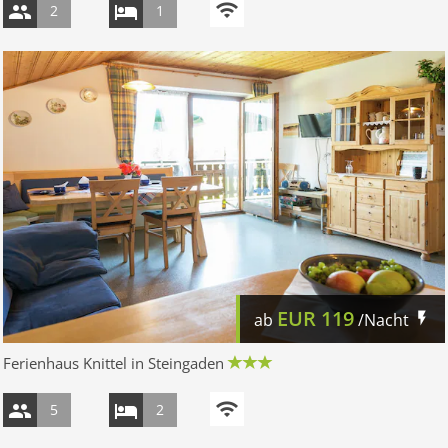
2
1
EUR
119
ab
/Nacht
Ferienhaus Knittel in Steingaden
5
2