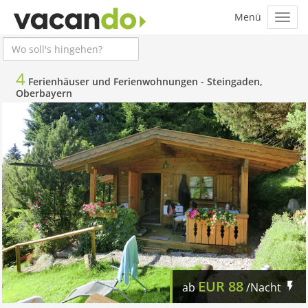
4
Ferienhäuser und Ferienwohnungen -
Steingaden,
Oberbayern
EUR
88
ab
/Nacht