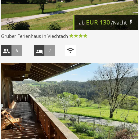
EUR
130
ab
/Nacht
Gruber Ferienhaus in Viechtach
6
2