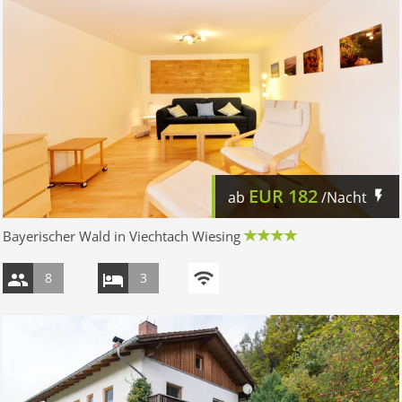
EUR
182
ab
/Nacht
Bayerischer Wald in Viechtach Wiesing
8
3