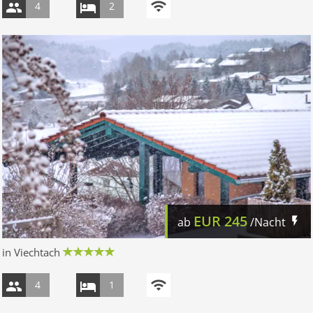
4
2
EUR
245
ab
/Nacht
in Viechtach
4
1