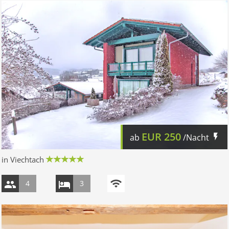
EUR
250
ab
/Nacht
in Viechtach
4
3