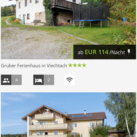
EUR
114
ab
/Nacht
Gruber Ferienhaus in Viechtach
4
2