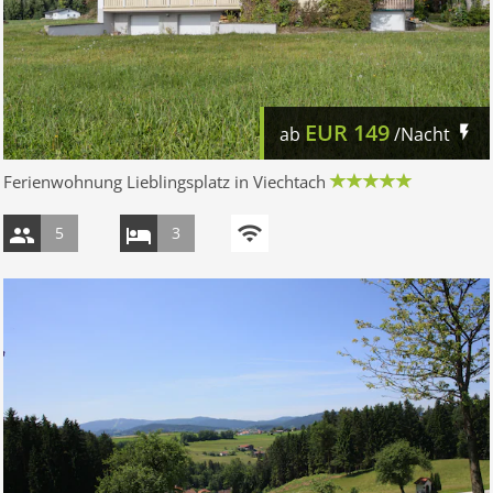
EUR
149
ab
/Nacht
Ferienwohnung Lieblingsplatz in Viechtach
5
3