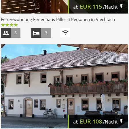
EUR
115
ab
/Nacht
Ferienwohnung Ferienhaus Piller 6 Personen in Viechtach
6
3
EUR
108
ab
/Nacht