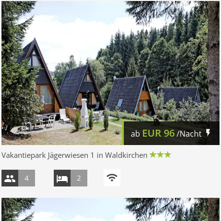
EUR
96
ab
/Nacht
Vakantiepark Jägerwiesen 1 in Waldkirchen
4
2