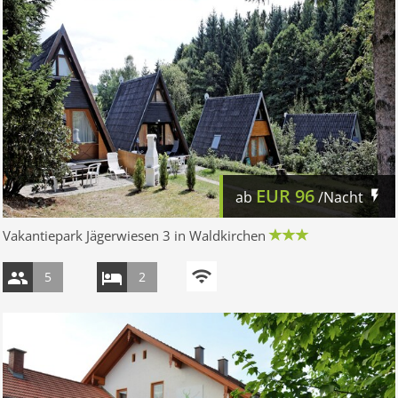
EUR
96
ab
/Nacht
Vakantiepark Jägerwiesen 3 in Waldkirchen
5
2