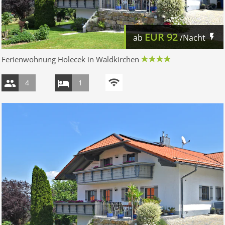
EUR
92
ab
/Nacht
Ferienwohnung Holecek in Waldkirchen
4
1