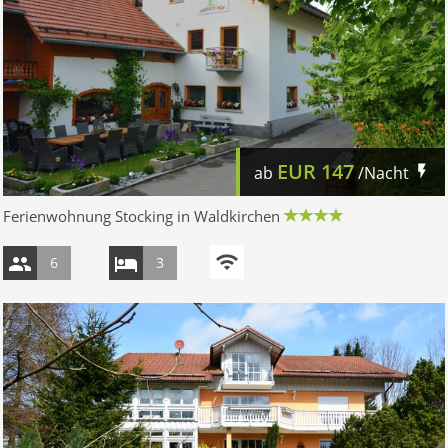
EUR
147
ab
/Nacht
Ferienwohnung Stocking in Waldkirchen
6
3