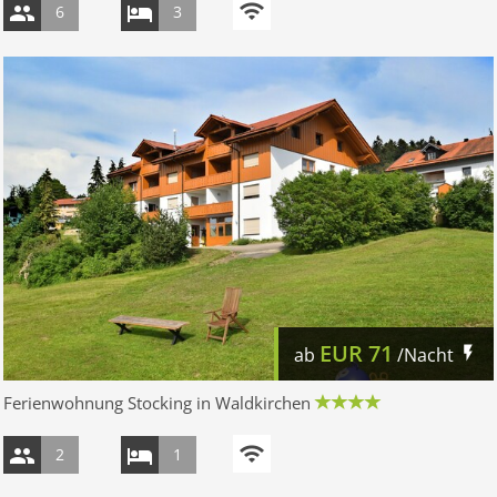
6
3
EUR
71
ab
/Nacht
Ferienwohnung Stocking in Waldkirchen
2
1