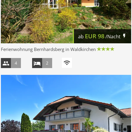
EUR
98
ab
/Nacht
Ferienwohnung Bernhardsberg in Waldkirchen
4
2