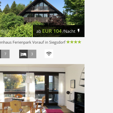
EUR
104
ab
/Nacht
enhaus Ferienpark Vorauf in Siegsdorf
7
3