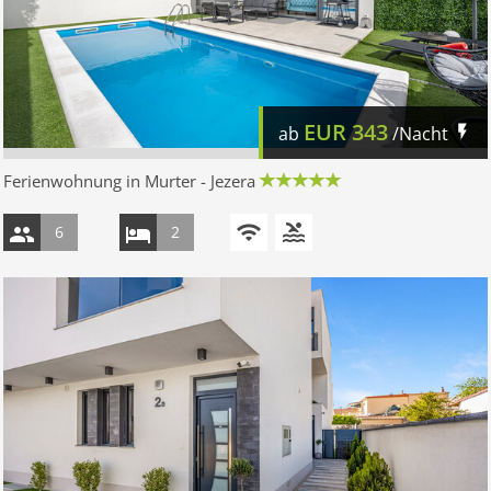
EUR
343
ab
/Nacht
Ferienwohnung in Murter - Jezera
6
2