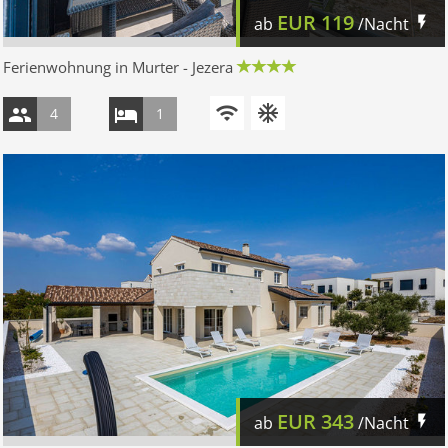
EUR
119
ab
/Nacht
Ferienwohnung in Murter - Jezera
4
1
EUR
343
ab
/Nacht