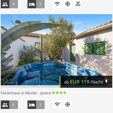
8
3
EUR
119
ab
/Nacht
Ferienhaus in Murter - Jezera
6
2