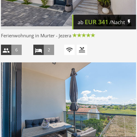
EUR
341
ab
/Nacht
Ferienwohnung in Murter - Jezera
6
2