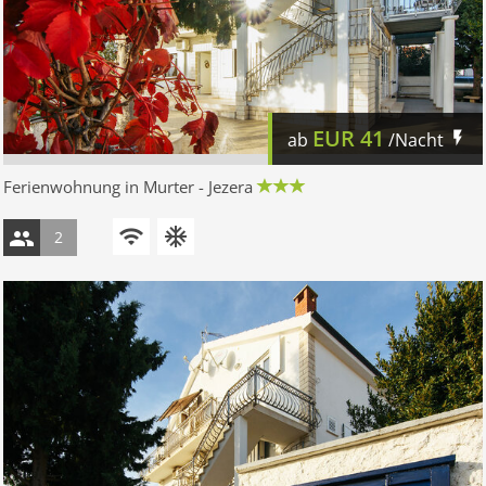
EUR
41
ab
/Nacht
Ferienwohnung in Murter - Jezera
2