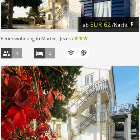
EUR
62
ab
/Nacht
Ferienwohnung in Murter - Jezera
4
2