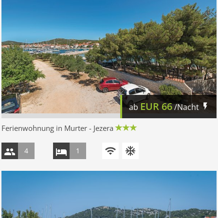
EUR
66
ab
/Nacht
Ferienwohnung in Murter - Jezera
4
1