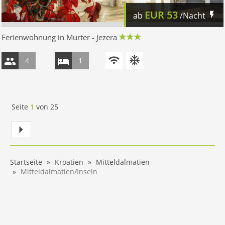
EUR
53
ab
/Nacht
Ferienwohnung in Murter - Jezera
4
1
Seite
1
von
25
Startseite
Kroatien
Mitteldalmatien
Mitteldalmatien/Inseln