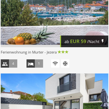
EUR
59
ab
/Nacht
Ferienwohnung in Murter - Jezera
4
1