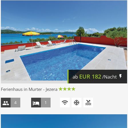
EUR
182
ab
/Nacht
Ferienhaus in Murter - Jezera
4
1