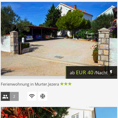
EUR
40
ab
/Nacht
Ferienwohnung in Murter.Jezera
2