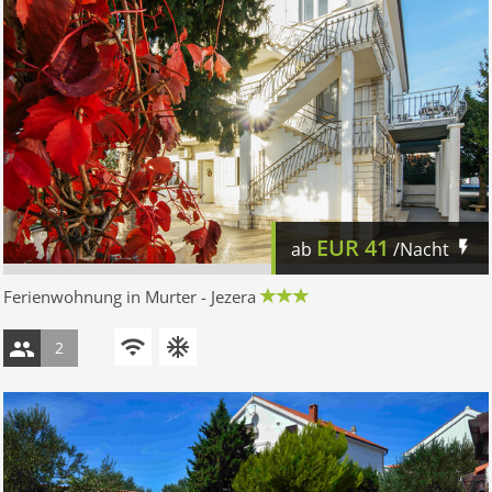
EUR
41
ab
/Nacht
Ferienwohnung in Murter - Jezera
2