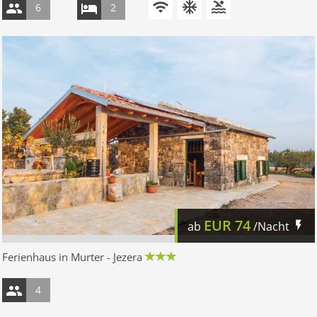
6
2
EUR
74
ab
/Nacht
Ferienhaus in Murter - Jezera
4