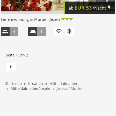
EUR
53
ab
/Nacht
Ferienwohnung in Murter - Jezera
4
1
Seite
1
von
2
Startseite
Kroatien
Mitteldalmatien
Mitteldalmatien/Inseln
Jezera / Murter