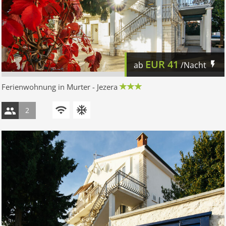
EUR
41
ab
/Nacht
Ferienwohnung in Murter - Jezera
2