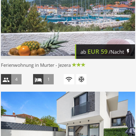
EUR
59
ab
/Nacht
Ferienwohnung in Murter - Jezera
4
1