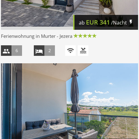
EUR
341
ab
/Nacht
Ferienwohnung in Murter - Jezera
6
2