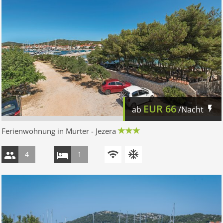
EUR
66
ab
/Nacht
Ferienwohnung in Murter - Jezera
4
1