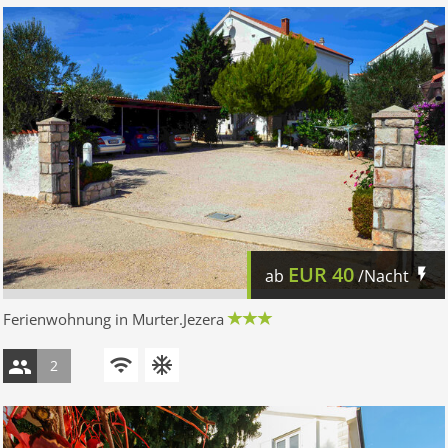
EUR
40
ab
/Nacht
Ferienwohnung in Murter.Jezera
2