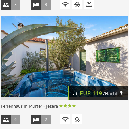
8
3
EUR
119
ab
/Nacht
Ferienhaus in Murter - Jezera
6
2