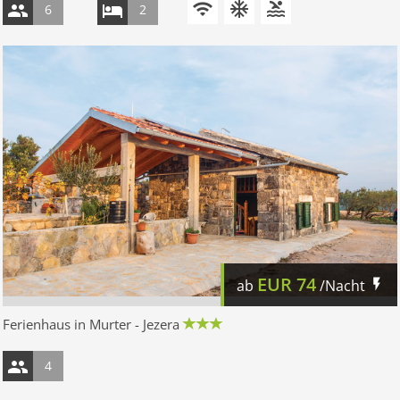
6
2
EUR
74
ab
/Nacht
Ferienhaus in Murter - Jezera
4