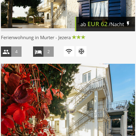
EUR
62
ab
/Nacht
Ferienwohnung in Murter - Jezera
4
2