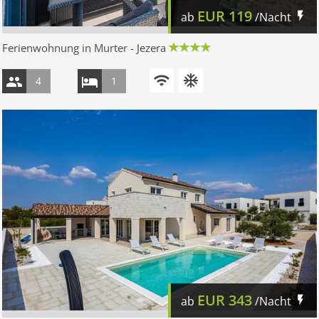
EUR
119
ab
/Nacht
Ferienwohnung in Murter - Jezera
4
1
EUR
343
ab
/Nacht