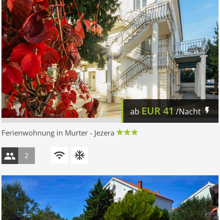
EUR
41
ab
/Nacht
Ferienwohnung in Murter - Jezera
2