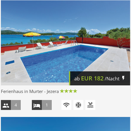
EUR
182
ab
/Nacht
Ferienhaus in Murter - Jezera
4
1