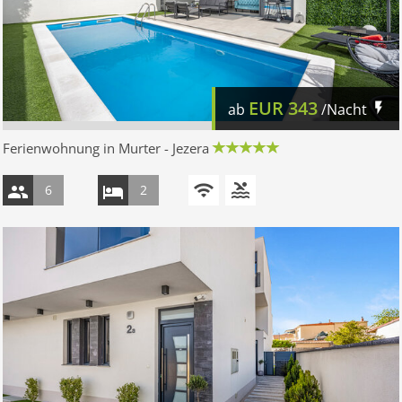
EUR
343
ab
/Nacht
Ferienwohnung in Murter - Jezera
6
2