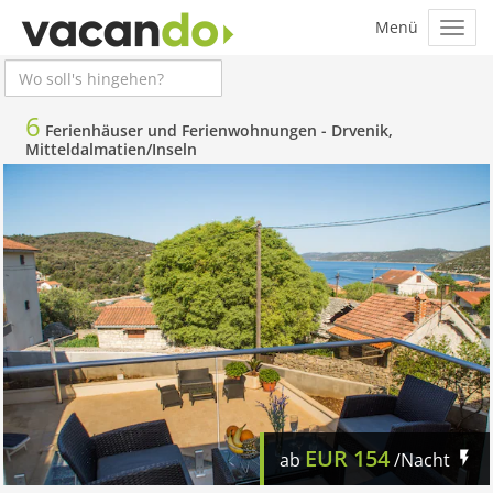
6
Ferienhäuser und Ferienwohnungen -
Drvenik,
Mitteldalmatien/Inseln
EUR
154
ab
/Nacht