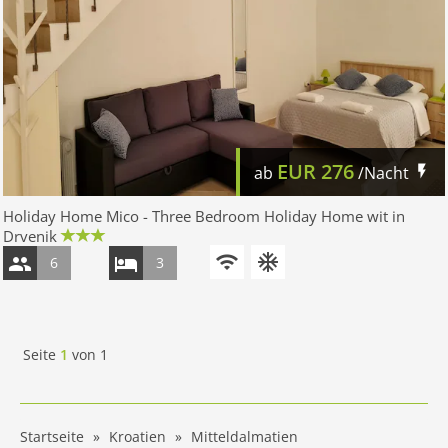
EUR
276
ab
/Nacht
Holiday Home Mico - Three Bedroom Holiday Home wit in
Drvenik
6
3
Seite
1
von
1
Startseite
Kroatien
Mitteldalmatien