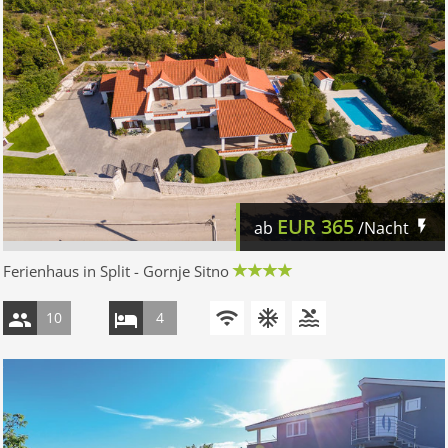
EUR
365
ab
/Nacht
Ferienhaus in Split - Gornje Sitno
10
4