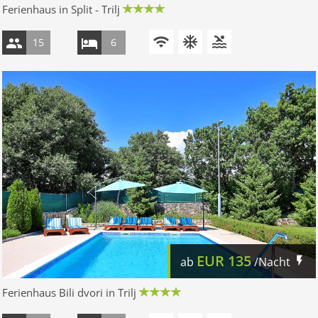
Ferienhaus in Split - Trilj
15
6
EUR
135
ab
/Nacht
Ferienhaus Bili dvori in Trilj