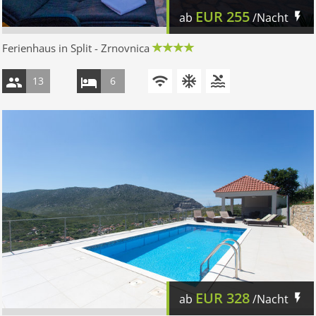
EUR
255
ab
/Nacht
Ferienhaus in Split - Zrnovnica
13
6
EUR
328
ab
/Nacht