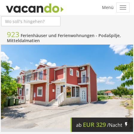
923
Ferienhäuser und Ferienwohnungen -
Podašpilje,
Mitteldalmatien
EUR
329
ab
/Nacht