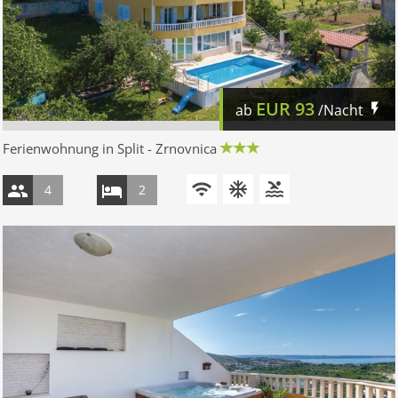
EUR
93
ab
/Nacht
Ferienwohnung in Split - Zrnovnica
4
2