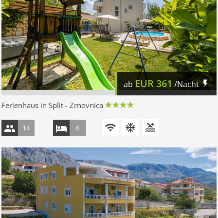
EUR
361
ab
/Nacht
Ferienhaus in Split - Zrnovnica
14
6