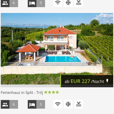
6
3
EUR
227
ab
/Nacht
Ferienhaus in Split - Trilj
6
3