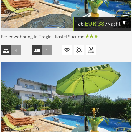
EUR
38
ab
/Nacht
Ferienwohnung in Trogir - Kastel Sucurac
4
1