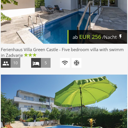
EUR
256
ab
/Nacht
Ferienhaus Villa Green Castle - Five bedroom villa with swimm
in Zadvarje
10
5