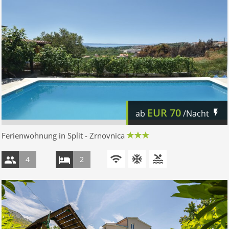
EUR
70
ab
/Nacht
Ferienwohnung in Split - Zrnovnica
4
2