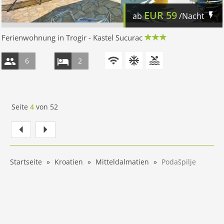
EUR
59
ab
/Nacht
Ferienwohnung in Trogir - Kastel Sucurac
6
2
Seite
4
von
52
Startseite
Kroatien
Mitteldalmatien
Podašpilje