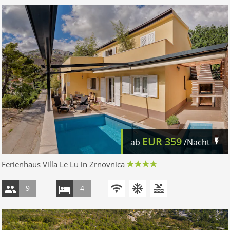
EUR
359
ab
/Nacht
Ferienhaus Villa Le Lu in Zrnovnica
9
4