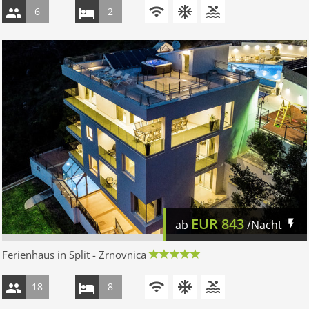
6
2
EUR
843
ab
/Nacht
Ferienhaus in Split - Zrnovnica
18
8