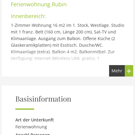
Ferienwohnung
Rubin
Innenbereich:
1-Zimmer-Wohnung 16 m2 im 1. Stock, Westlage. Studio
mit 1 franz. Bett (160 cm, Länge 200 cm), Sat-TV und
Klimaanlage. Ausgang zum Balkon. Offene Küche (2
Glaskeramikplatten) mit Esstisch. Dusche/WC.
Klimaanlage (extra). Balkon 4 m2. Balkonmöbel. Zur
Verfügung: Internet (Wireless LAN, gratis). 1
Haustier/Hund erlaubt.
Mehr
Gebäude und Außenbereich:
Mehrfamilienhaus Rubin. 4 km vom Zentrum von
Zastražišće, ruhige, sonnige Lage, 10 m vom Meer, 10 m
vom Strand. Zur Mitbenutzung: Grundstück 1'000 m2.
Basisinformation
Grill. Im Hause: Internetzugang, Fahrradverleih.
Parkplatz beim Haus auf dem Grundstück.
Einkaufsgeschäft 4 km, Restaurant 15 km,
Art der Unterkunft
Bushaltestelle 54.5 km, Felsstrand, betonierter Strand
Ferienwohnung
10 m. Bitte beachten: private Bootsanlegestelle, auf
Anzahl Personen