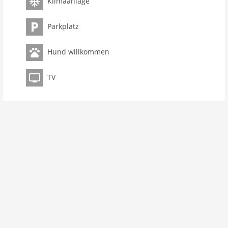
Klimaanlage
internationales TV
W-LAN
Parkplatz
Außenbereich
Hund willkommen
Grill
Parkplatz
TV
Balkon
Freizeit / Sport
Bademöglichkeit Meer
Entfernungen
Strand: 10 m
Stadtzentrum: 4,0 km
Meer: 10 m
ÖPNV: 55 km
Wasser: 10 m
Airport DBV 180 km