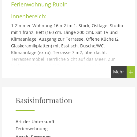
Ferienwohnung
Rubin
Innenbereich:
1-Zimmer-Wohnung 16 m2 im 1. Stock, Ostlage. Studio
mit 1 franz. Bett (160 cm, Länge 200 cm), Sat-TV und
Klimaanlage. Ausgang zur Terrasse. Offene Küche (2
Glaskeramikplatten) mit Esstisch. Dusche/WC.
Klimaanlage (extra). Terrasse 7 m2, überdacht.
Terrassenmöbel. Herrliche Sicht auf das Meer. Zur
Verfügung: Internet (Wireless LAN, gratis). 1
Mehr
Haustier/Hund erlaubt.
Gebäude und Außenbereich:
Mehrfamilienhaus Rubin. 4 km vom Zentrum von
Zastražišće, ruhige, sonnige Lage, 10 m vom Meer, 10 m
Basisinformation
vom Strand. Zur Mitbenutzung: Grundstück 1'000 m2.
Grill. Im Hause: Internetzugang, Fahrradverleih.
Parkplatz beim Haus auf dem Grundstück.
Art der Unterkunft
Einkaufsgeschäft 4 km, Restaurant 15 km,
Ferienwohnung
Bushaltestelle 54.5 km, Felsstrand, betonierter Strand
Anzahl Personen