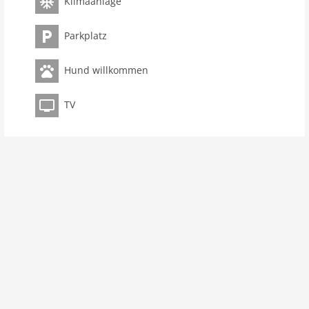
Klimaanlage
Internet
Fernseher
Parkplatz
internationales TV
W-LAN
Hund willkommen
Außenbereich
TV
Grill
Parkplatz
Meerblick
Freizeit / Sport
Bademöglichkeit Meer
Entfernungen
Strand: 10 m
Stadtzentrum: 4,0 km
Meer: 10 m
ÖPNV: 55 km