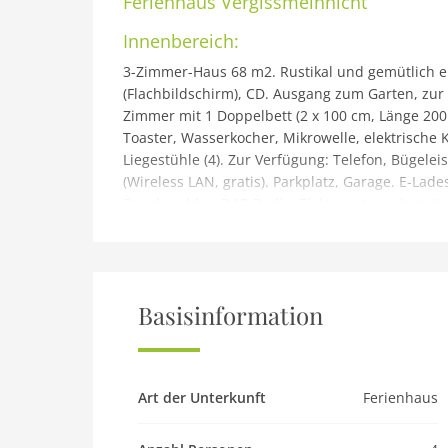
Ferienhaus
Vergissmeinnicht
Innenbereich:
3-Zimmer-Haus 68 m2. Rustikal und gemütlich e
(Flachbildschirm), CD. Ausgang zum Garten, zur 
Zimmer mit 1 Doppelbett (2 x 100 cm, Länge 200
Toaster, Wasserkocher, Mikrowelle, elektrische
Liegestühle (4). Zur Verfügung: Telefon, Bügelei
(Wireless LAN, gratis). Parkplatz, Garage. E-Lad
Rauchmelder. DAB Radio. Elektroauto-Ladestatio
Buchungen sind nur zu touristischen Zwecken e
Gebäude und Außenbereich:
Gemütliches Einfamilienhaus Vergissmeinnicht.
Hause: Zentralheizung. E-Ladestation. Supermark
Basisinformation
300 m, Bahnstation Löffingen 5 km, Freibad 1 k
(18 Loch) 20 km, Langlaufloipe 300 m. Nahe gel
Donaueschingen 20 km, Freizeitpark und Zoo Tat
Feldberg 35 km. Bekannte Seen in der Umgebung 
Art der Unterkunft
Ferienhaus
Wandergebiete: Schwarzwald, Feldberggebiet 3