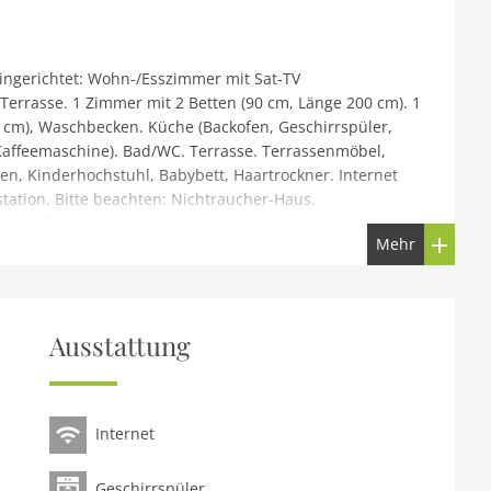
ingerichtet: Wohn-/Esszimmer mit Sat-TV
Terrasse. 1 Zimmer mit 2 Betten (90 cm, Länge 200 cm). 1
 cm), Waschbecken. Küche (Backofen, Geschirrspüler,
 Kaffeemaschine). Bad/WC. Terrasse. Terrassenmöbel,
sen, Kinderhochstuhl, Babybett, Haartrockner. Internet
estation. Bitte beachten: Nichtraucher-Haus.
n Wallbox, 11 kw Verbrauch im Preis inklusive.
Mehr
rlaubt.
 Am Ortsrand, 300 m vom Zentrum, ruhige Lage. Im
t 3 km, Restaurant 300 m, Bäckerei 4 km, Bushaltestelle
Ausstattung
m, Hallenbad 600 m, Badesee Kirnbergsee 5 km. Golfplatz
egene Sehenswürdigkeiten: Freiburg 45 km,
zmania 3.5 km. Bekannte Skigebiete sind gut erreichbar:
Internet
sind gut erreichbar: Titisee 23 km, Schluchsee 39 km.
5 km, Wutachschlucht 12 km.
Geschirrspüler