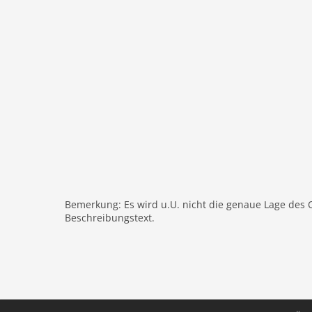
Telefon
Terrasse
Heizung
Einrichtung rustikal
Internet
Nichtraucher
Fernseher
internationales TV
W-LAN
Außenbereich
Ladestation
Bemerkung: Es wird u.U. nicht die genaue Lage des 
E-Auto Ladestation
Beschreibungstext.
Gartenbereich
Garage
Parkplatz
alleinstehend