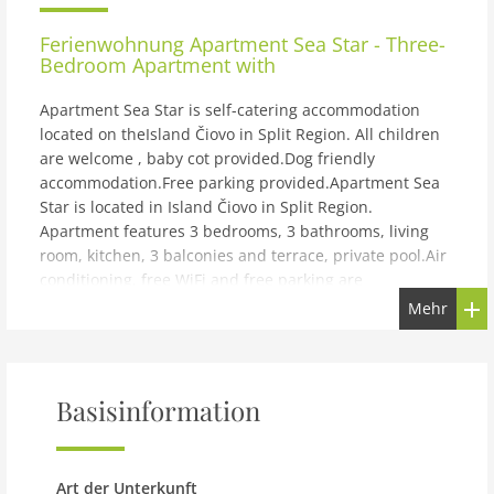
Ferienwohnung
Apartment Sea Star - Three-
Bedroom Apartment with
Apartment Sea Star is self-catering accommodation
located on theIsland Čiovo in Split Region. All children
are welcome , baby cot provided.Dog friendly
accommodation.Free parking provided.Apartment Sea
Star is located in Island Čiovo in Split Region.
Apartment features 3 bedrooms, 3 bathrooms, living
room, kitchen, 3 balconies and terrace, private pool.Air
conditioning, free WiFi and free parking are
provided.Nearest beach is 350 meters away from the
Mehr
property. Restaurant and market can be found in 750
meters distance. Tourist info and bus stop are 350
meters away. Gas station is 4 km away. Ambulance,
pharmacy and bank are 3 km from the property. The
Basisinformation
nearest airport is 7 km away and ferry bar is 4 km away
from the property. Island of Čiovo is connected with the
mainland by a road to historic Trogir.The nearest
Art der Unterkunft