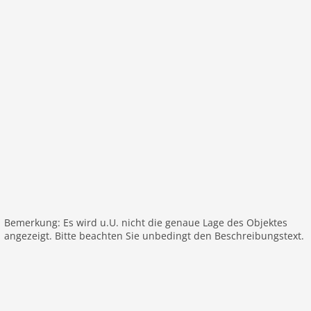
Wohn-/Schlafzimmer:
Doppelschlafcouch
Schlafzimmer:
Französisches Bett
Schlafzimmer:
Doppelbett king size
Schlafzimmer:
Doppelbett king size
Badezimmer
Badezimmer
Badezimmer
Allgemeines:
Esszimmer
Toilette
Billard
Bemerkung: Es wird u.U. nicht die genaue Lage des Objektes
Allgemeines:
TV, Esstisch, Kaminofen, Herd, Sitzecke,
angezeigt. Bitte beachten Sie unbedingt den Beschreibungstext.
Wasserkocher, Dunstabzugshaube, Kaffeemaschine,
Backofen, Mikrowelle, Kühlschrank, Trockner,
Badewanne, Babybett, Dusche, Waschmaschine,
Balkon, Klimaanlage, Terrasse, Garten, Liegen, Grill,
Parkplatz, privater Außenpool, Bügelbrett,
Bügeleisen, Föhn