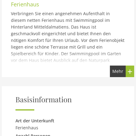
Ferienhaus
Verbringen Sie einen angenehmen Aufenthalt in
diesem netten Ferienhaus mit Swimmingpool im
Hinterland Mitteldalmatiens. Das Haus ist
geschmackvoll eingerichtet und bietet Ihnen den
nötigen Komfort für Ihren Urlaub. Vor dem Ferienobjekt
liegen eine schöne Terrasse mit Grill und ein
Spielbereich für Kinder. Der Swimmingpool im Garten
vor dem Haus bietet Ausblick auf den Naturpark
Biokovo. Besuchen Sie die Ortschaften Brela und Baska
Mehr
Voda, mit herrlichen Kieselstränden. Der Fluss Cetina
ist nur ca. 500 m entfernt. Das Ortszentrum mit
Einkaufsmöglichkeiten, Restaurant und Café erreichen
Sie in ca. 2,5 km.
Basisinformation
Art der Unterkunft
Ferienhaus
Anzahl Personen