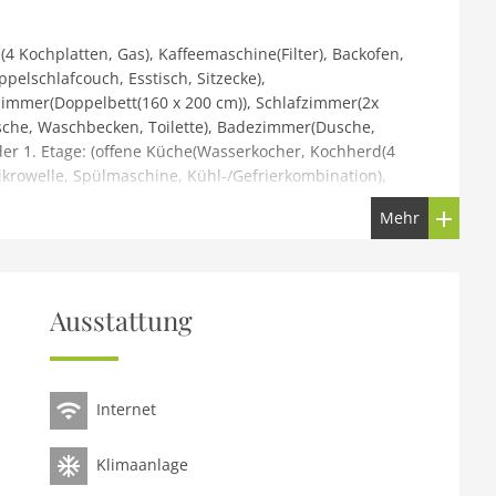
4 Kochplatten, Gas), Kaffeemaschine(Filter), Backofen,
elschlafcouch, Esstisch, Sitzecke),
zimmer(Doppelbett(160 x 200 cm)), Schlafzimmer(2x
sche, Waschbecken, Toilette), Badezimmer(Dusche,
der 1. Etage: (offene Küche(Wasserkocher, Kochherd(4
ikrowelle, Spülmaschine, Kühl-/Gefrierkombination),
, Satellit), Esstisch, Kaminofen, Klimaanlage),
Mehr
zimmer(Doppelbett(160 x 200 cm)),
immer(Dusche, Waschbecken, Toilette),
lkon)Waschmaschine, Klimaanlage, Garten(alleinige
, Liegestühle, Pool(alleinige Nutzung, 7 x 3 m.),
Ausstattung
Internet
Klimaanlage