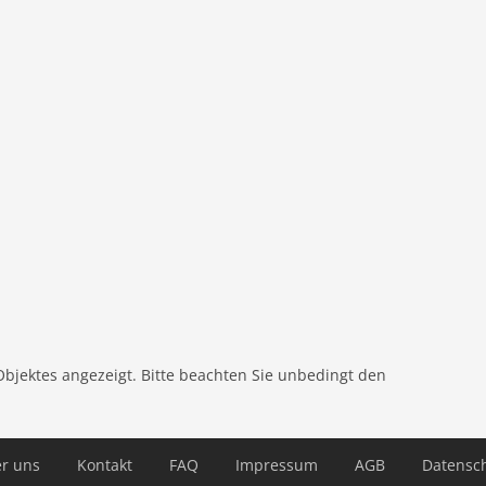
platten), Kochherd (Gas), Kaffeemaschine, Backofen,
ination
screen), TV (Satellit), Esstisch, Kaminofen, Klimaanlage
ten (alleinige Nutzung), Garten (umzäunt),
 (alleinige Nutzung), Pool (7 x 3 m.), Spielgeräte
Objektes angezeigt. Bitte beachten Sie unbedingt den
r uns
Kontakt
FAQ
Impressum
AGB
Datensc