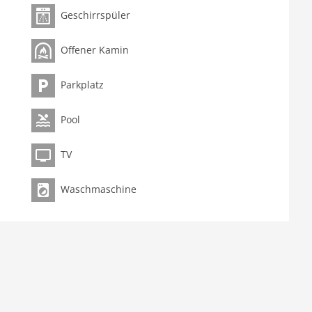
Geschirrspüler
Offener Kamin
Parkplatz
Pool
latten), Kochherd (Gas), Kaffeemaschine (Filter),
TV
, Sitzecke
Waschmaschine
tt