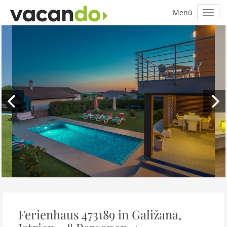
Ferienhaus 473189 in Galižana,