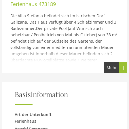
Ferienhaus
473189
Die Villa Stefanja befindet sich im istrischen Dorf
Galizana. Das Haus verfügt über 4 Schlafzimmer und 3
Badezimmer.Der private Pool (auf Wunsch auch
beheizbar / Poolbetrieb von Mai bis Oktober) von 33 m²
befindet sich auf der Südseite des Gartens, der
vollständig von einer mediterran anmutenden Mauer
umgeben ist.Innerhalb dieser Mauer befinden sich 2
überdachte PKW-Stellplätze sowie 1 weiterer
Stellplatz.Auf der überdachten Terasse gibt es einen
Mehr
sonnengeschützten Außentisch mit 8 Sitzplätzen.Ein
Gasgrill sowie eine Tischtennisplatte sind ebenfalls
vorhanden.Die Villa Stefanja ist ein geräumiges
modernes Haus, das 174 m² Wohnfläche bietet.Das
Basisinformation
Erdgeschoss verfügt über ein klimatisiertes
Wohnzimmer mit offener Küche, einem Esszimmertisch
mit 8 Plätzen und einem Badezimmer mit Dusche.Auf
Art der Unterkunft
der ersten Etage befinden sich 4 Schlafzimmer und 2
Ferienhaus
Badezimmer. Alle Schlafzimmer verfügen über eine
Anzahl Personen