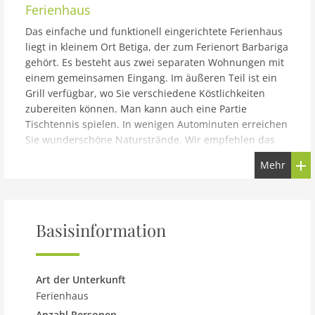
Ferienhaus
Das einfache und funktionell eingerichtete Ferienhaus
liegt in kleinem Ort Betiga, der zum Ferienort Barbariga
gehört. Es besteht aus zwei separaten Wohnungen mit
einem gemeinsamen Eingang. Im äußeren Teil ist ein
Grill verfügbar, wo Sie verschiedene Köstlichkeiten
zubereiten können. Man kann auch eine Partie
Tischtennis spielen. In wenigen Autominuten erreichen
Sie wunderschöne Naturstrände. Wir empfehlen das
kleine Fischerdorf Fazana zu besuchen, wo während
Mehr
des Sommers verschiedene Veranstaltungen
organisiert werden. Sie können auch Nationalpark
Brijuni-Inseln oder Pula und seine Denkmäler aus der
Römerzeit besichtigen.
Basisinformation
Art der Unterkunft
Ferienhaus
Anzahl Personen