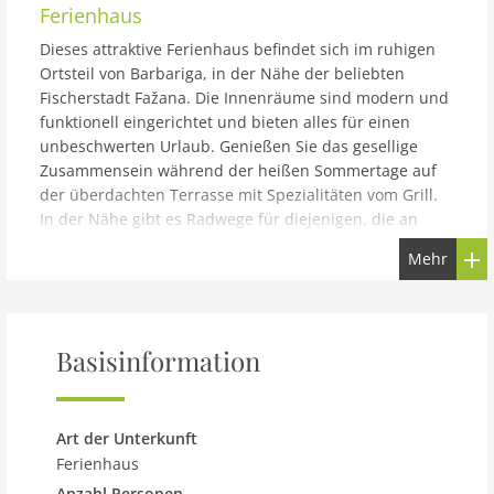
Ferienhaus
Dieses attraktive Ferienhaus befindet sich im ruhigen
Ortsteil von Barbariga, in der Nähe der beliebten
Fischerstadt Fažana. Die Innenräume sind modern und
funktionell eingerichtet und bieten alles für einen
unbeschwerten Urlaub. Genießen Sie das gesellige
Zusammensein während der heißen Sommertage auf
der überdachten Terrasse mit Spezialitäten vom Grill.
In der Nähe gibt es Radwege für diejenigen, die an
einen aktiven Urlaub interessiert sind. Für
Mehr
Abwechslung stehen den Gästen Tischtennis und Darts
zur Verfügung. Empfehlenswert ist ein Besuch in den
Nationalparks auf den Brijuni-Inseln. Besichtigen Sie
auch die Denkmäler aus der Antike in Pula.
Basisinformation
Art der Unterkunft
Ferienhaus
Anzahl Personen